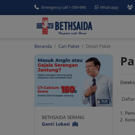
Emergency call 1-500-990
Whatsapp
Beranda
Cari Paket
Detail Paket
Pa
Deteks
Dafta
Peme
BETHSAIDA SERANG
Kons
Ganti Lokasi