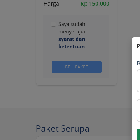
Harga
Rp 150,000
Saya sudah
menyetujui
syarat dan
P
ketentuan
B
BELI PAKET
Paket Serupa