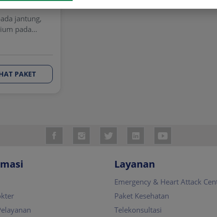
pada jantung,
sium pada
IHAT PAKET
rmasi
Layanan
Emergency & Heart Attack Cen
okter
Paket Kesehatan
Pelayanan
Telekonsultasi