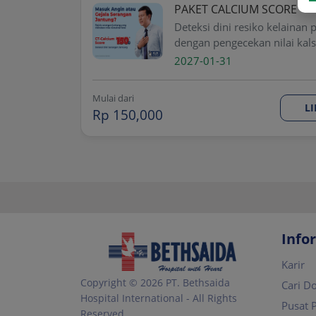
PAKET CALCIUM SCORE
Deteksi dini resiko kelainan 
dengan pengecekan nilai kal
pembuluh darah
2027-01-31
Mulai dari
L
Rp 150,000
Info
Karir
Copyright © 2026 PT. Bethsaida
Cari D
Hospital International - All Rights
Pusat 
Reserved