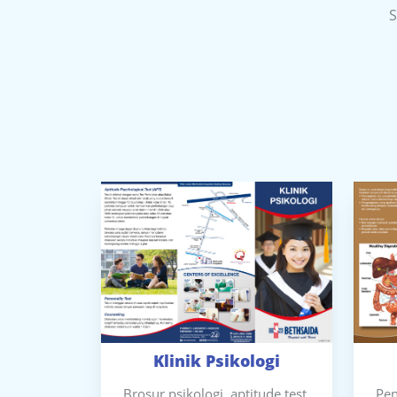
S
Klinik Psikologi
Brosur psikologi, aptitude test,
Pen