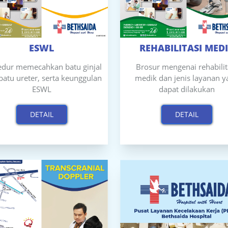
ESWL
REHABILITASI MED
edur memecahkan batu ginjal
Brosur mengenai rehabilit
batu ureter, serta keunggulan
medik dan jenis layanan y
ESWL
dapat dilakukan
DETAIL
DETAIL