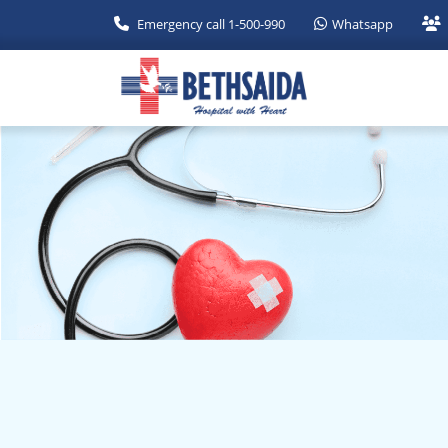
Emergency call 1-500-990
Whatsapp