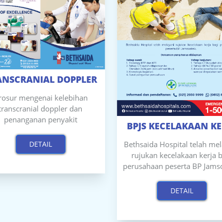
ANSCRANIAL DOPPLER
rosur mengenai kelebihan
transcranial doppler dan
penanganan penyakit
BPJS KECELAKAAN KE
DETAIL
Bethsaida Hospital telah me
rujukan kecelakaan kerja b
perusahaan peserta BP Jamso
DETAIL