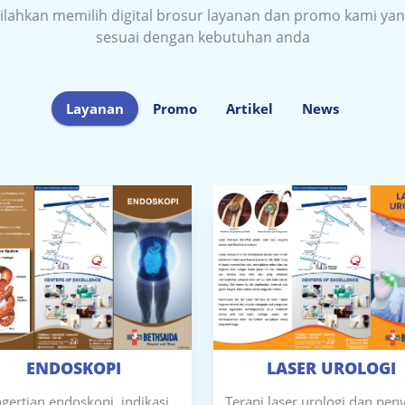
ilahkan memilih digital brosur layanan dan promo kami ya
sesuai dengan kebutuhan anda
Layanan
Promo
Artikel
News
ENDOSKOPI
LASER UROLOGI
gertian endoskopi, indikasi
Terapi laser urologi dan pe