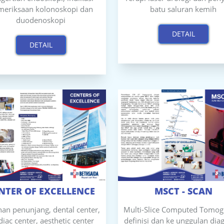
meriksaan kolonoskopi dan
batu saluran kemih
duodenoskopi
DETAIL
DETAIL
NTER OF EXCELLENCE
MSCT - SCAN
an penunjang, dental center,
Multi-Slice Computed Tomog
diac center, aesthetic center
definisi dan ke unggulan dia