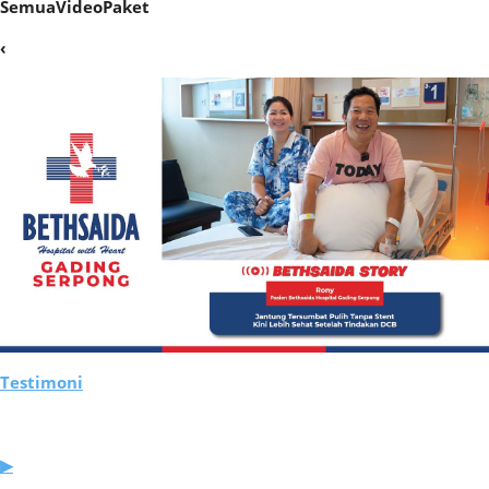
SemuaVideoPaket
‹
Testimoni
▶