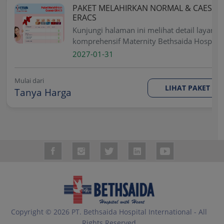
PAKET MELAHIRKAN NORMAL & CAESAR
ERACS
Kunjungi halaman ini melihat detail layanan
komprehensif Maternity Bethsaida Hospital
mulai dari pemeriksaan antenatal,
2027-01-31
persalinan normal maupun caesar, hingga
fasilitas pasca persalinan dan dukungan
Mulai dari
untuk ibu serta bayi
LIHAT PAKET
Tanya Harga
Copyright © 2026 PT. Bethsaida Hospital International - All
Rights Reserved