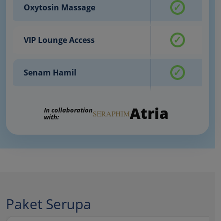
✓
Oxytosin Massage
✓
VIP Lounge Access
✓
Senam Hamil
Atria
In collaboration
SERAPHIM
with:
Paket Serupa