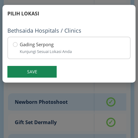
PILIH LOKASI
Newborn 3D Potrait
Bethsaida Hospitals / Clinics
In-room Wash & Blow
Gading Serpong
Kunjungi Sesuai Lokasi Anda
Stroller & UV Sterilizer
SAVE
Voucher Seraphim
✓
Newborn Photoshoot
✓
Gift Set Dermally